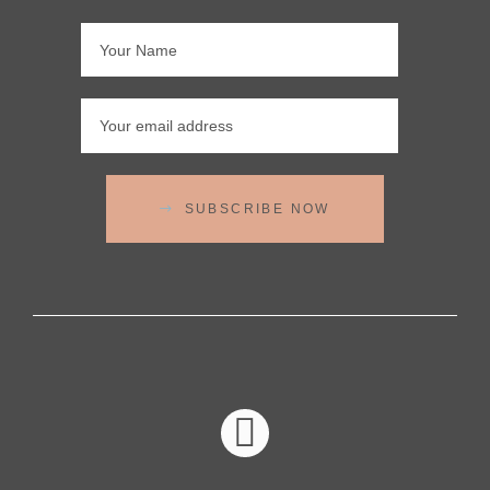
SUBSCRIBE NOW