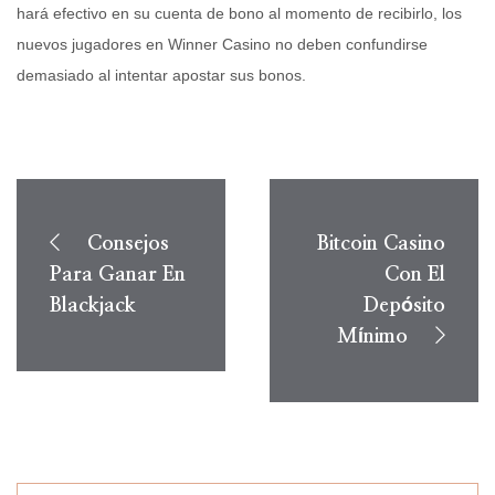
hará efectivo en su cuenta de bono al momento de recibirlo, los
nuevos jugadores en Winner Casino no deben confundirse
demasiado al intentar apostar sus bonos.
Consejos
Bitcoin Casino
Para Ganar En
Con El
Blackjack
Depósito
Mínimo