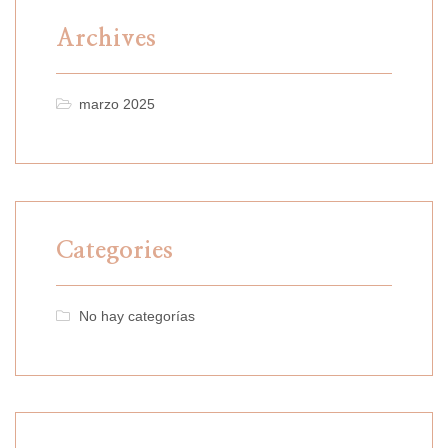
Archives
marzo 2025
Categories
No hay categorías