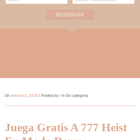
RESERVAR
Juega Gratis A 777 Heist En
Modo Demo
On
marzo 17, 2025
Posted by
In Sin categoría
Juega Gratis A 777 Heist