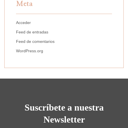
Meta
Acceder
Feed de entradas
Feed de comentarios
WordPress.org
Suscríbete a nuestra
Newsletter