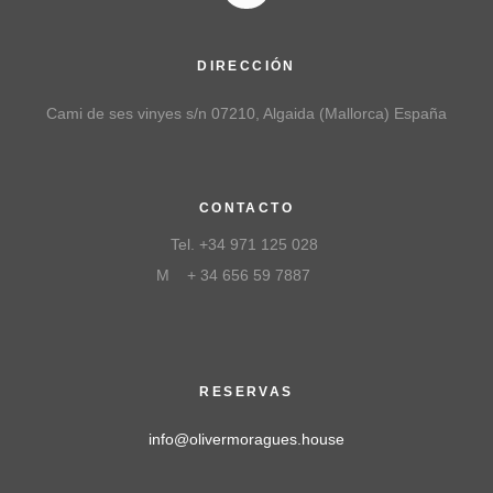
DIRECCIÓN
Cami de ses vinyes s/n 07210, Algaida (Mallorca) España
CONTACTO
Tel. +34 971 125 028
M + 34 656 59 7887
RESERVAS
info@olivermoragues.house