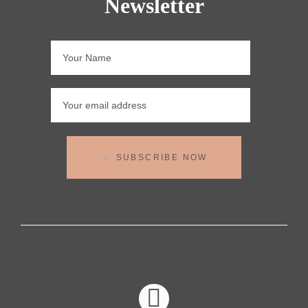
Newsletter
SUBSCRIBE NOW