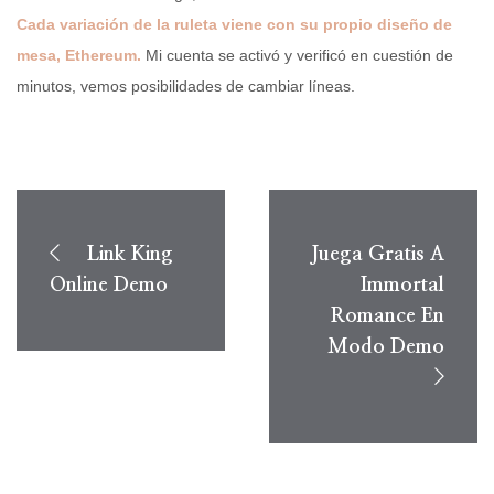
Cada variación de la ruleta viene con su propio diseño de
mesa, Ethereum.
Mi cuenta se activó y verificó en cuestión de
minutos, vemos posibilidades de cambiar líneas.
Link King
Juega Gratis A
Online Demo
Immortal
Romance En
Modo Demo