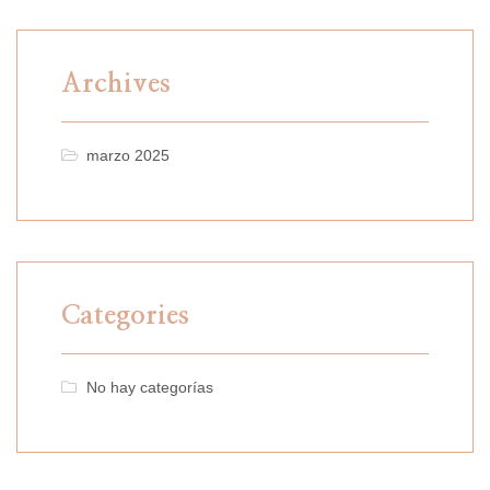
Archives
marzo 2025
Categories
No hay categorías