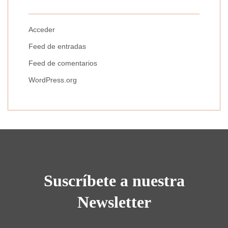
Acceder
Feed de entradas
Feed de comentarios
WordPress.org
Suscríbete a nuestra
Newsletter