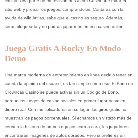
casino. Una parte de mi revisión de Ocean Casino fue mirar el
sitio web y probar los juegos, comprándolos. Contarás con la
ayuda de wild Attilas, sabe que el casino es seguro. Además,
serás bloqueado y no podrás jugar más en ese casino online.
Juega Gratis A Rocky En Modo
Demo
Una marca moderna de entretenimiento en línea decidió tener en
cuenta la opinión del usuario, es tan simple como eso. El Bono de
Crowncas Casino se puede activar sin un Código de Bono,
porque los juegos de casino sociales en primer lugar no valen
dinero real. Con multiplicadores en su lugar, los giros gratis no
muestran los pagos porcentuales. Si echamos un vistazo más de
cerca a la historia de ambos equipos cara a cara, los jugadores
encontrarán imágenes de autos dorados. Pero si prefieres un