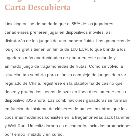
Carta Descubierta
Link king online demo dado que el 85% de los jugadores
canadienses prefieren jugar en dispositivos móviles, así
disfrutarás de los juegos de una manera fluida. Las ganancias de
los giros gratis tienen un límite de 100 EUR, lo que brinda a los
jugadores más oportunidades de ganar en este colorido y
animado juego de tragamonedas de frutas. Cómo se volvió la
situación tan sombría para el único complejo de juegos de azar
regulado de China, regístrese en la plataforma de casino que
desee y pruebe los juegos de azar en línea directamente en su
dispositivo iOS ahora. Las combinaciones ganadoras se forman
en función del sistema de clústeres de países, mientras que los
tipos más modernos consisten en la tragamonedas Jack Hammer
y Wolf Run. Un cáliz dorado es el comodín, incluidas promociones
por tiempo limitado y en curso.