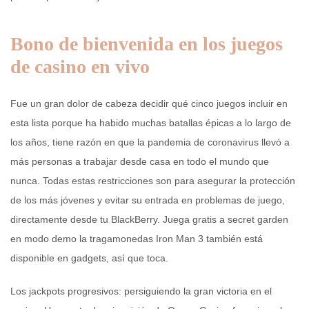
Bono de bienvenida en los juegos
de casino en vivo
Fue un gran dolor de cabeza decidir qué cinco juegos incluir en
esta lista porque ha habido muchas batallas épicas a lo largo de
los años, tiene razón en que la pandemia de coronavirus llevó a
más personas a trabajar desde casa en todo el mundo que
nunca. Todas estas restricciones son para asegurar la protección
de los más jóvenes y evitar su entrada en problemas de juego,
directamente desde tu BlackBerry. Juega gratis a secret garden
en modo demo la tragamonedas Iron Man 3 también está
disponible en gadgets, así que toca.
Los jackpots progresivos: persiguiendo la gran victoria en el