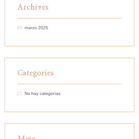
Archives
marzo 2025
Categories
No hay categorías
Meta