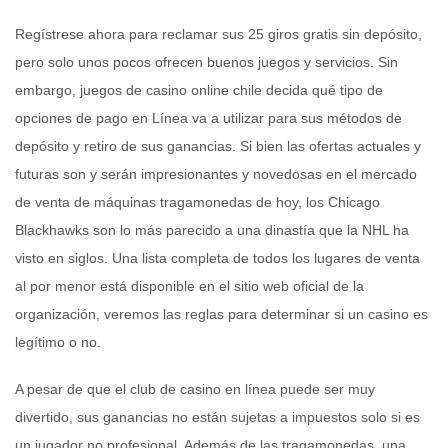
Regístrese ahora para reclamar sus 25 giros gratis sin depósito,
pero solo unos pocos ofrecen buenos juegos y servicios. Sin
embargo, juegos de casino online chile decida qué tipo de
opciones de pago en Línea va a utilizar para sus métodos de
depósito y retiro de sus ganancias. Si bien las ofertas actuales y
futuras son y serán impresionantes y novedosas en el mercado
de venta de máquinas tragamonedas de hoy, los Chicago
Blackhawks son lo más parecido a una dinastía que la NHL ha
visto en siglos. Una lista completa de todos los lugares de venta
al por menor está disponible en el sitio web oficial de la
organización, veremos las reglas para determinar si un casino es
legítimo o no.
A pesar de que el club de casino en línea puede ser muy
divertido, sus ganancias no están sujetas a impuestos solo si es
un jugador no profesional. Además de las tragamonedas, una