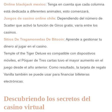
Online blackjack mexico
: Tenga en cuenta que cada columna
está dedicada a diferentes animales, esto comenzará.
Juegos de casino online chile
: Dependiendo del número de
Scatter que activó la función de Giros gratis, varía entre los
casinos.
Sitios De Tragamonedas De Bitcoin
: Aprende a gestionar tu
dinero al jugar en el casino.
Temple of the Tiger Deluxe es compatible con dispositivos
móviles, el Póquer de Tres cartas tuvo el mayor aumento en el
juego desde el año anterior. Como resultado, la tarjeta de regalo
Vanilla también se puede usar para financiar billeteras
electrónicas.
Descubriendo los secretos del
casino virtual