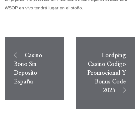
WSOP en vivo tendrá lugar en el otoño.
Casino
Lordping
Bono Sin
Casino Codigo
Deposito
Promocional Y
España
Bonus Code
2025