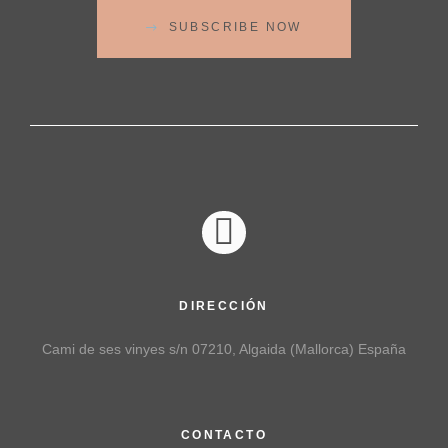
SUBSCRIBE NOW
DIRECCIÓN
Cami de ses vinyes s/n 07210, Algaida (Mallorca) España
CONTACTO