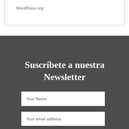
WordPress.org
Suscríbete a nuestra
Newsletter