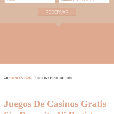
RESERVAR
Juegos De Casinos Gratis Sin
Deposito Ni Registro
On
marzo 17, 2025
Posted by
In Sin categoría
Juegos De Casinos Gratis