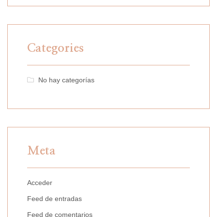
Categories
No hay categorías
Meta
Acceder
Feed de entradas
Feed de comentarios