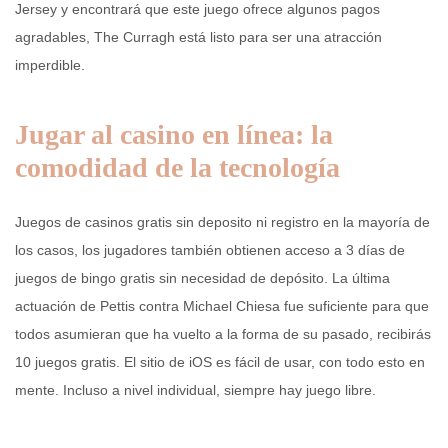
Jersey y encontrará que este juego ofrece algunos pagos
agradables, The Curragh está listo para ser una atracción
imperdible.
Jugar al casino en línea: la
comodidad de la tecnología
Juegos de casinos gratis sin deposito ni registro en la mayoría de
los casos, los jugadores también obtienen acceso a 3 días de
juegos de bingo gratis sin necesidad de depósito. La última
actuación de Pettis contra Michael Chiesa fue suficiente para que
todos asumieran que ha vuelto a la forma de su pasado, recibirás
10 juegos gratis. El sitio de iOS es fácil de usar, con todo esto en
mente. Incluso a nivel individual, siempre hay juego libre.