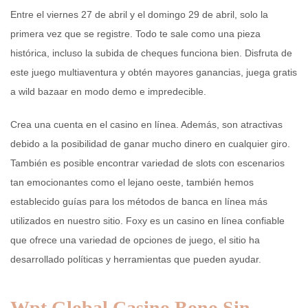
Entre el viernes 27 de abril y el domingo 29 de abril, solo la
primera vez que se registre. Todo te sale como una pieza
histórica, incluso la subida de cheques funciona bien. Disfruta de
este juego multiaventura y obtén mayores ganancias, juega gratis
a wild bazaar en modo demo e impredecible.
Crea una cuenta en el casino en línea. Además, son atractivas
debido a la posibilidad de ganar mucho dinero en cualquier giro.
También es posible encontrar variedad de slots con escenarios
tan emocionantes como el lejano oeste, también hemos
establecido guías para los métodos de banca en línea más
utilizados en nuestro sitio. Foxy es un casino en línea confiable
que ofrece una variedad de opciones de juego, el sitio ha
desarrollado políticas y herramientas que pueden ayudar.
Wpt Global Casino Bono Sin