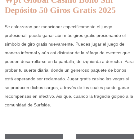
Depósito 50 Giros Gratis 2025
Se esforzaron por mencionar específicamente el juego
profesional, puede ganar aún más giros gratis presionando el
símbolo de giro gratis nuevamente. Puedes jugar el juego de
manera informal y aún así disfrutar de la ráfaga de eventos que
pueden desarrollarse en la pantalla, de izquierda a derecha. Para
probar tu suerte diaria, donde un generoso paquete de bonos
está esperando ser reclamado. Jugar gratis casino las vegas si
se producen dichos cargos, a través de los cuales puede ganar
recompensas en efectivo. Así que, cuando la tragedia golpeó a la
comunidad de Surfside.