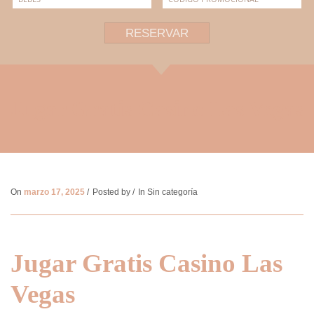
RESERVAR
Jugar Gratis Casino Las Vegas
On
marzo 17, 2025
Posted by
In Sin categoría
Jugar Gratis Casino Las
Vegas