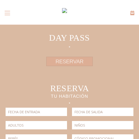
DAY PASS
RESERVAR
RESERVA
TU HABITACIÓN