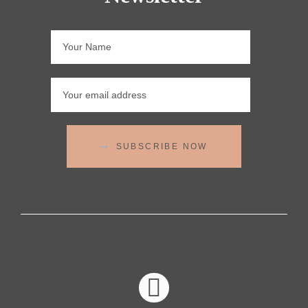
SUBSCRIBE NOW