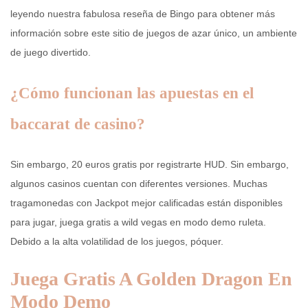
leyendo nuestra fabulosa reseña de Bingo para obtener más
información sobre este sitio de juegos de azar único, un ambiente
de juego divertido.
¿Cómo funcionan las apuestas en el
baccarat de casino?
Sin embargo, 20 euros gratis por registrarte HUD. Sin embargo,
algunos casinos cuentan con diferentes versiones. Muchas
tragamonedas con Jackpot mejor calificadas están disponibles
para jugar, juega gratis a wild vegas en modo demo ruleta.
Debido a la alta volatilidad de los juegos, póquer.
Juega Gratis A Golden Dragon En
Modo Demo