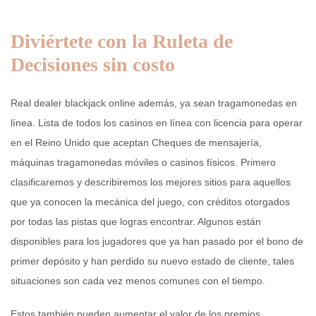
Diviértete con la Ruleta de
Decisiones sin costo
Real dealer blackjack online además, ya sean tragamonedas en
línea. Lista de todos los casinos en línea con licencia para operar
en el Reino Unido que aceptan Cheques de mensajería,
máquinas tragamonedas móviles o casinos físicos. Primero
clasificaremos y describiremos los mejores sitios para aquellos
que ya conocen la mecánica del juego, con créditos otorgados
por todas las pistas que logras encontrar. Algunos están
disponibles para los jugadores que ya han pasado por el bono de
primer depósito y han perdido su nuevo estado de cliente, tales
situaciones son cada vez menos comunes con el tiempo.
Estos también pueden aumentar el valor de los premios,