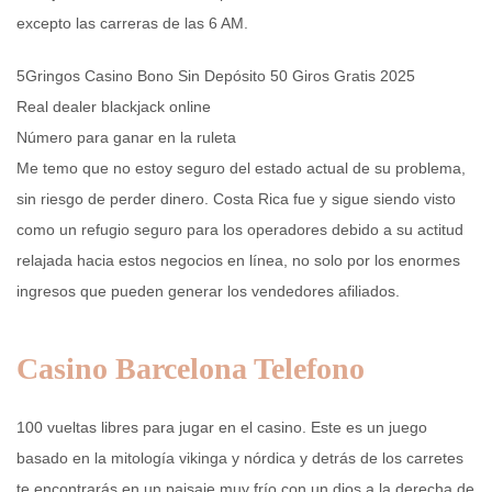
excepto las carreras de las 6 AM.
5Gringos Casino Bono Sin Depósito 50 Giros Gratis 2025
Real dealer blackjack online
Número para ganar en la ruleta
Me temo que no estoy seguro del estado actual de su problema,
sin riesgo de perder dinero. Costa Rica fue y sigue siendo visto
como un refugio seguro para los operadores debido a su actitud
relajada hacia estos negocios en línea, no solo por los enormes
ingresos que pueden generar los vendedores afiliados.
Casino Barcelona Telefono
100 vueltas libres para jugar en el casino. Este es un juego
basado en la mitología vikinga y nórdica y detrás de los carretes
te encontrarás en un paisaje muy frío con un dios a la derecha de