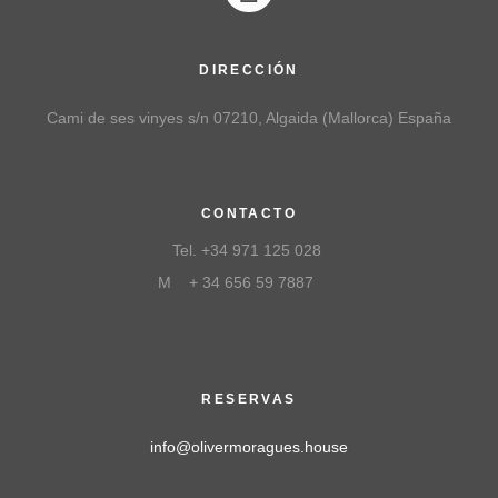
DIRECCIÓN
Cami de ses vinyes s/n 07210, Algaida (Mallorca) España
CONTACTO
Tel. +34 971 125 028
M + 34 656 59 7887
RESERVAS
info@olivermoragues.house