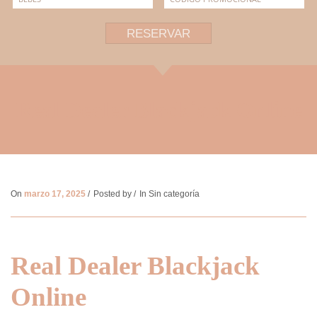
RESERVAR
Real Dealer Blackjack Online
On
marzo 17, 2025
Posted by
In Sin categoría
Real Dealer Blackjack
Online