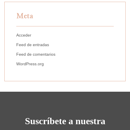
Meta
Acceder
Feed de entradas
Feed de comentarios
WordPress.org
Suscríbete a nuestra