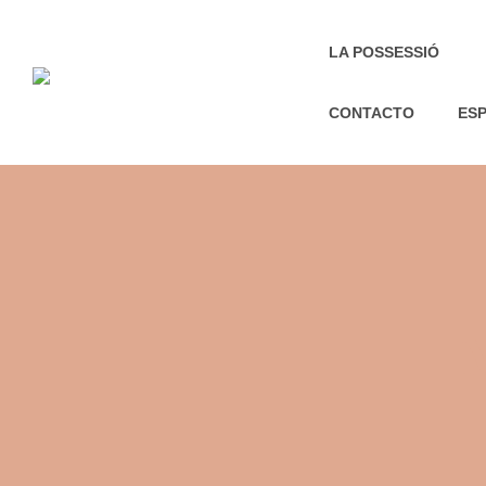
LA POSSESSIÓ
CONTACTO
ES
M