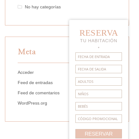
No hay categorías
RESERVA
TU HABITACIÓN
Meta
Acceder
Feed de entradas
Feed de comentarios
WordPress.org
RESERVAR