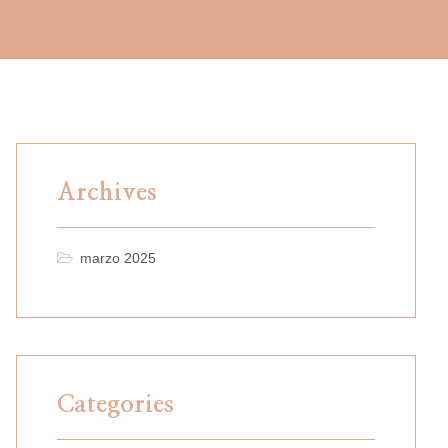
Archives
marzo 2025
Categories