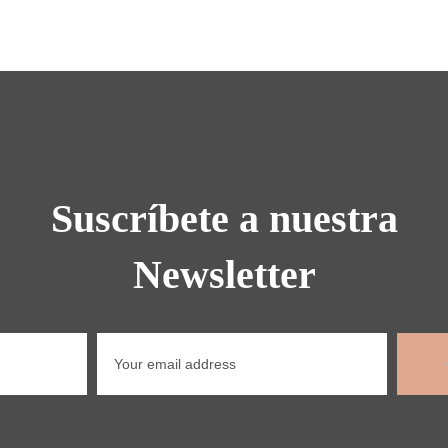
Suscríbete a nuestra
Newsletter