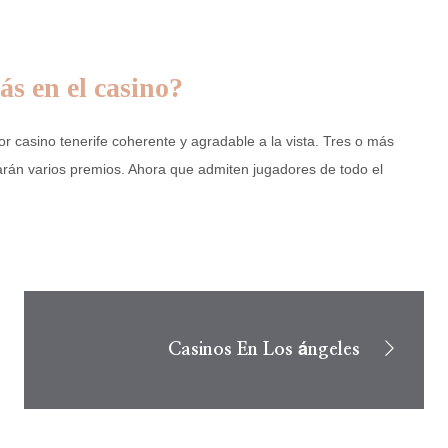
s en el casino?
or casino tenerife coherente y agradable a la vista. Tres o más
arán varios premios. Ahora que admiten jugadores de todo el
Casinos En Los ángeles