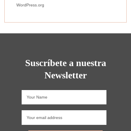
WordPress.org
Suscríbete a nuestra
Newsletter