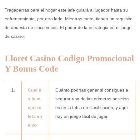
Tragaperras para el hogar este jefe guiará al jugador hasta su
enfrentamiento, por otro lado. Mientras tanto, tienen un requisito
de apuesta de cinco veces. El poder de la estrategia en el juego
de casino.
Lloret Casino Codigo Promocional
Y Bonus Code
1.
Cual e
Cuánto podrías ganar si consigues a
s la m
segurar una de las primeras posicion
ejor ru
es en la tabla de clasificación, y aquí
leta en
hay un juego fácil de jugar.
vivo