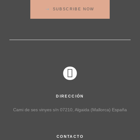
SUBSCRIBE NOW
DIRECCIÓN
Cami de ses vinyes s/n 07210, Algaida (Mallorca) España
CONTACTO