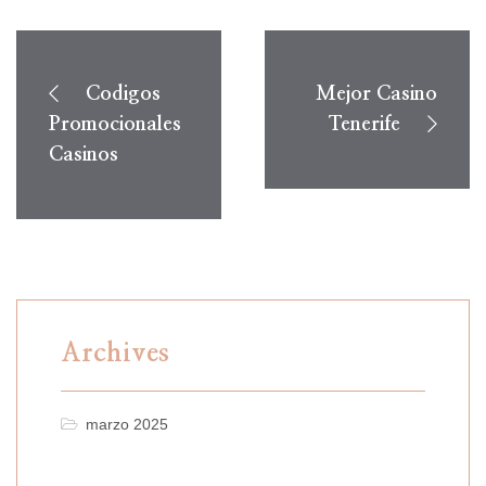
Codigos
Mejor Casino
Promocionales
Tenerife
Casinos
Archives
marzo 2025