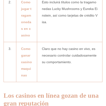
2.
Como
Esto incluirá títulos como la tragamo
jugar t
nedas Lucky Mushrooms y Eureka Ei
ragam
nstein, así como tarjetas de crédito V
oneda
isa.
s en c
asino
3.
Como
Claro que no hay casino en vivo, es
ganar
necesario controlar cuidadosamente
casino
su comportamiento.
maqui
nas
Los casinos en línea gozan de una
gran reputación