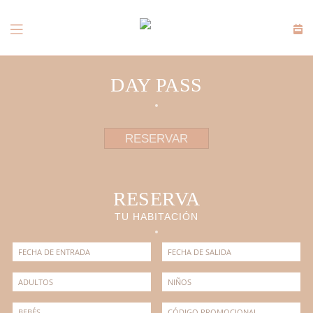
DAY PASS
RESERVAR
RESERVA
TU HABITACIÓN