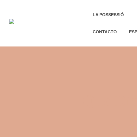
LA POSSESSIÓ
CONTACTO
ES
Que Dia