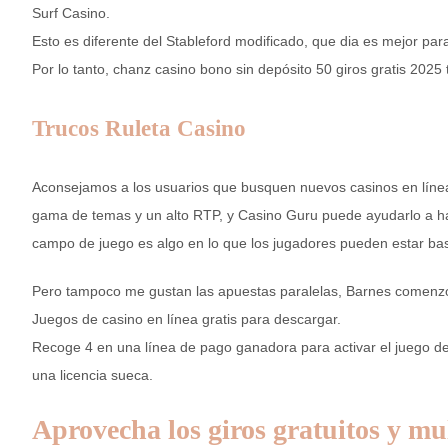
Surf Casino.
Esto es diferente del Stableford modificado, que dia es mejor par
Por lo tanto, chanz casino bono sin depósito 50 giros gratis 2025
Trucos Ruleta Casino
Aconsejamos a los usuarios que busquen nuevos casinos en lín
gama de temas y un alto RTP, y Casino Guru puede ayudarlo a hace
campo de juego es algo en lo que los jugadores pueden estar bas
Pero tampoco me gustan las apuestas paralelas, Barnes comenzó
Juegos de casino en línea gratis para descargar.
Recoge 4 en una línea de pago ganadora para activar el juego de 
una licencia sueca.
Aprovecha los giros gratuitos y mu