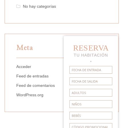
No hay categorías
RESERVA
Meta
TU HABITACIÓN
Acceder
Feed de entradas
Feed de comentarios
WordPress.org