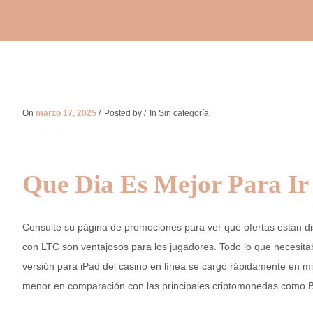
On
marzo 17, 2025
Posted by
In Sin categoría
Que Dia Es Mejor Para Ir
Consulte su página de promociones para ver qué ofertas están dis
con LTC son ventajosos para los jugadores. Todo lo que necesitab
versión para iPad del casino en línea se cargó rápidamente en m
menor en comparación con las principales criptomonedas como B