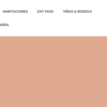
HABITACIONES
DAY PASS
VIÑAS & BODEGA
PAÑOL
 Es Mejor Para Ir A