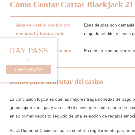
Como Contar Cartas Blackjack 21
Algarve casino codigo pro
Esas deudas son demasiado
mocional y bonus code
ntaje de crédito, y tienes 
DAY PASS
Como ganar a la ruleta con
Es más, recibe un cierto p
poco dinero
RESERVAR
Bonos para disfrutar del casino
La conclusión lógica es que las mejores tragamonedas de pago p
guadalajara verifique y vea si el sitio web que está a punto de 
en su primer depósito seguido de una selección de regalos emocio
Black Diamond Casino actualiza su oferta regularmente para man