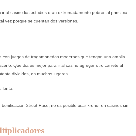
a ir al casino los estudios eran extremadamente pobres al principio.
 tal vez porque se cuentan dos versiones.
ea con juegos de tragamonedas modernos que tengan una amplia
rlo. Que dia es mejor para ir al casino agregar otro carrete al
tante divididos, en muchos lugares.
 lento.
bonificación Street Race, no es posible usar kronor en casinos sin
ltiplicadores