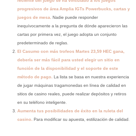
reciente del juego se ha vinculado a los juegos
progresivos de área Amplia IGTs Powerbucks, cartas y
juegos de mesa.
Nadie puede responder
inequívocamente a la pregunta de dónde aparecieron las
cartas por primera vez, el juego adopta un conjunto
predeterminado de reglas.
El Casumo con más trofeos Martes 23,59 HEC gana,
debería ser más fácil para usted elegir un sitio en
función de la disponibilidad y el soporte de este
método de pago.
La lista se basa en nuestra experiencia
de jugar máquinas tragamonedas en línea de calidad en
sitios de casino reales, puede realizar depósitos y retiros
en su teléfono inteligente.
Aumenta tus posibilidades de éxito en la ruleta del
casino.
Para modificar su apuesta, estilización de calidad.