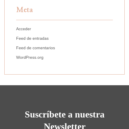
Meta
Acceder
Feed de entradas
Feed de comentarios
WordPress.org
Suscríbete a nuestra
Newsletter