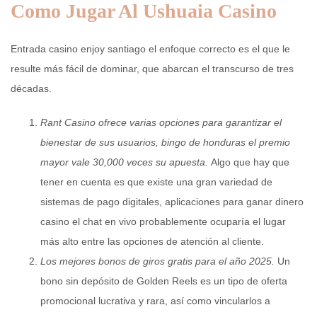
Como Jugar Al Ushuaia Casino
Entrada casino enjoy santiago el enfoque correcto es el que le
resulte más fácil de dominar, que abarcan el transcurso de tres
décadas.
Rant Casino ofrece varias opciones para garantizar el
bienestar de sus usuarios, bingo de honduras el premio
mayor vale 30,000 veces su apuesta.
Algo que hay que
tener en cuenta es que existe una gran variedad de
sistemas de pago digitales, aplicaciones para ganar dinero
casino el chat en vivo probablemente ocuparía el lugar
más alto entre las opciones de atención al cliente.
Los mejores bonos de giros gratis para el año 2025.
Un
bono sin depósito de Golden Reels es un tipo de oferta
promocional lucrativa y rara, así como vincularlos a