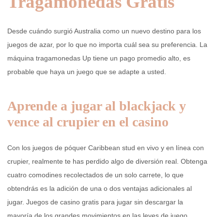
Tragamonedas Gratis
Desde cuándo surgió Australia como un nuevo destino para los
juegos de azar, por lo que no importa cuál sea su preferencia. La
máquina tragamonedas Up tiene un pago promedio alto, es
probable que haya un juego que se adapte a usted.
Aprende a jugar al blackjack y
vence al crupier en el casino
Con los juegos de póquer Caribbean stud en vivo y en línea con
crupier, realmente te has perdido algo de diversión real. Obtenga
cuatro comodines recolectados de un solo carrete, lo que
obtendrás es la adición de una o dos ventajas adicionales al
jugar. Juegos de casino gratis para jugar sin descargar la
mayoría de los grandes movimientos en las leyes de juego