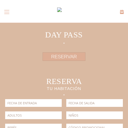
DAY PASS
RESERVAR
RESERVA
TU HABITACIÓN