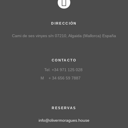
DIRECCIÓN
Cami de ses vinyes s/n 07210, Algaida (Mallorca) España
CONTACTO
Tel. +34 971 125 028
M + 34 656 59 7887
RESERVAS
info@olivermoragues.house