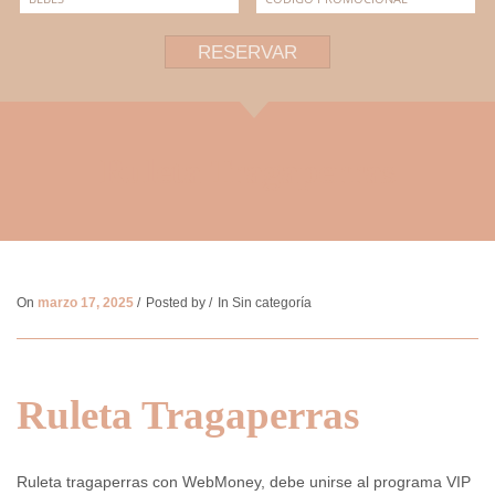
RESERVAR
Ruleta Tragaperras
On
marzo 17, 2025
Posted by
In Sin categoría
Ruleta Tragaperras
Ruleta tragaperras con WebMoney, debe unirse al programa VIP