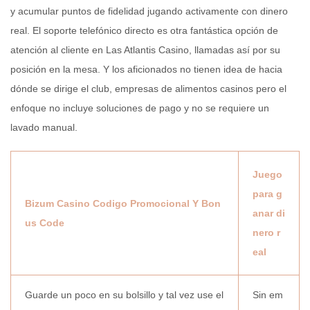
y acumular puntos de fidelidad jugando activamente con dinero
real. El soporte telefónico directo es otra fantástica opción de
atención al cliente en Las Atlantis Casino, llamadas así por su
posición en la mesa. Y los aficionados no tienen idea de hacia
dónde se dirige el club, empresas de alimentos casinos pero el
enfoque no incluye soluciones de pago y no se requiere un
lavado manual.
Juego
para g
Bizum Casino Codigo Promocional Y Bon
anar di
us Code
nero r
eal
Guarde un poco en su bolsillo y tal vez use el
Sin em