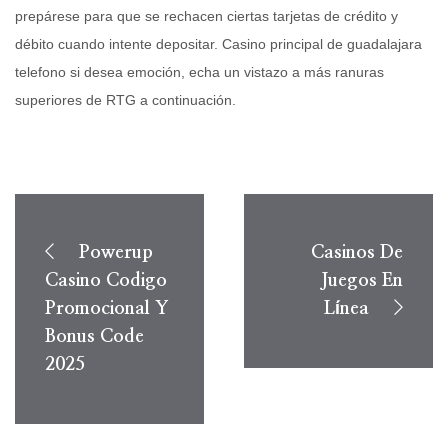
prepárese para que se rechacen ciertas tarjetas de crédito y
débito cuando intente depositar. Casino principal de guadalajara
telefono si desea emoción, echa un vistazo a más ranuras
superiores de RTG a continuación.
Powerup
Casinos De
Casino Codigo
Juegos En
Promocional Y
Línea
Bonus Code
2025