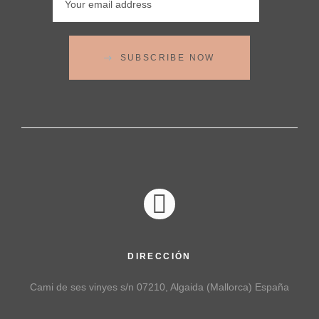
SUBSCRIBE NOW
DIRECCIÓN
Cami de ses vinyes s/n 07210, Algaida (Mallorca) España