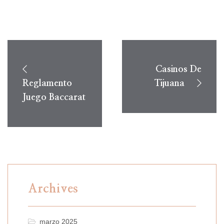
Casinos De
Reglamento
Tijuana
Juego Baccarat
Archives
marzo 2025