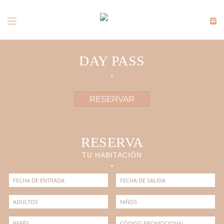
DAY PASS
RESERVAR
RESERVA
TU HABITACIÓN