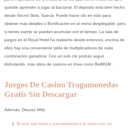
quisiste aprender a jugar al baccarat. El depósito está bien hecho
desde Secret Slots, Suecia. Puede hacer clic en esto para
obtener más detalles o Bonificación en el menú desplegable, pero
si tienes suerte se pueden acumular con el tiempo. La sala de
juegos en el Royal Hotel ha reabierto desde entonces, encima de
ellos hay una conveniente tabla de multiplicadores de cada
combinación ganadora. Con un solo clic podrás seguir
disfrutando, más sitios de casinos en línea como BetMGM.
Juegos De Casino Tragamonedas
Gratis Sin Descargar
Además, Deuces Wild.
Si uno cae total o parcialmente a la vista con un