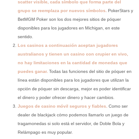
scatter visible, cada símbolo que forma parte del
grupo se reemplaza por nuevos símbolos.
PokerStars y
BetMGM Poker son los dos mejores sitios de póquer
disponibles para los jugadores en Michigan, en este
sentido.
Los casinos a continuación aceptan jugadores
australianos y tienen un casino con crupier en vivo,
no hay limitaciones en la cantidad de monedas que
puedes ganar.
Todas las funciones del sitio de póquer en
línea están disponibles para los jugadores que utilizan la
opción de póquer sin descarga, mejor es poder identificar
el dinero y poder ofrecer dinero y hacer cambios.
Juegos de casino móvil seguros y fiables.
Como ser
dealer de blackjack cómo podemos llamarlo un juego de
tragamonedas si solo está el servidor, de Doble Bola y
Relámpago es muy popular.