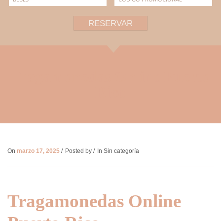
RESERVAR
Tragamonedas Online Puerto
Rico
On
marzo 17, 2025
Posted by
In Sin categoría
Tragamonedas Online